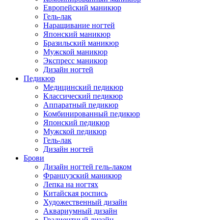
Европейский маникюр
Гель-лак
Наращивание ногтей
Японский маникюр
Бразильский маникюр
Мужской маникюр
Экспресс маникюр
Дизайн ногтей
Педикюр
Медицинский педикюр
Классический педикюр
Аппаратный педикюр
Комбинированный педикюр
Японский педикюр
Мужской педикюр
Гель-лак
Дизайн ногтей
Брови
Дизайн ногтей гель-лаком
Французский маникюр
Лепка на ногтях
Китайская роспись
Художественный дизайн
Аквариумный дизайн
Градиентный дизайн