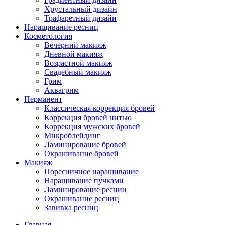
Хрустальный дизайн
Трафаретный дизайн
Наращивание ресниц
Косметология
Вечерний макияж
Дневной макияж
Возрастной макияж
Свадебный макияж
Грим
Аквагрим
Перманент
Классическая коррекция бровей
Коррекция бровей нитью
Коррекция мужских бровей
Микроблейдинг
Ламинирование бровей
Окрашивание бровей
Макияж
Поресничное наращивание
Наращивание пучками
Ламинирование ресниц
Окрашивание ресниц
Завивка ресниц
Главная