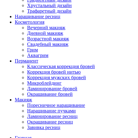
Хрустальный дизайн
Трафаретный дизайн
Наращивание ресниц
Косметология
Вечерний макияж
Дневной макияж
Возрастной макияж
Свадебный макияж
Грим
Аквагрим
Перманент
Классическая коррекция бровей
Коррекция бровей нитью
Коррекция мужских бровей
Микроблейдинг
Ламинирование бровей
Окрашивание бровей
Макияж
Поресничное наращивание
Наращивание пучками
Ламинирование ресниц
Окрашивание ресниц
Завивка ресниц
Главная