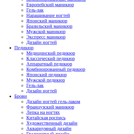
Европейский маникюр
Гель-лак
Наращивание ногтей
Японский маникюр
Бразильский маникюр
Мужской маникюр
Экспресс маникюр
Дизайн ногтей
Педикюр
Медицинский педикюр
Классический педикюр
Аппаратный педикюр
Комбинированный педикюр
Японский педикюр
Мужской педикюр
Гель-лак
Дизайн ногтей
Брови
Дизайн ногтей гель-лаком
Французский маникюр
Лепка на ногтях
Китайская роспись
Художественный дизайн
Аквариумный дизайн
Градиентный дизайн