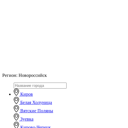
Регион:
Новороссийск
Киров
Белая Холуница
Вятские Поляны
Зуевка
Кирово-Чепецк