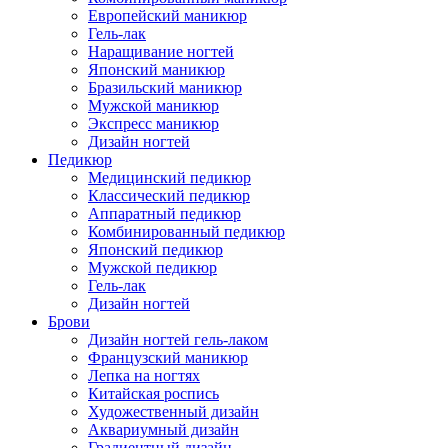
Европейский маникюр
Гель-лак
Наращивание ногтей
Японский маникюр
Бразильский маникюр
Мужской маникюр
Экспресс маникюр
Дизайн ногтей
Педикюр
Медицинский педикюр
Классический педикюр
Аппаратный педикюр
Комбинированный педикюр
Японский педикюр
Мужской педикюр
Гель-лак
Дизайн ногтей
Брови
Дизайн ногтей гель-лаком
Французский маникюр
Лепка на ногтях
Китайская роспись
Художественный дизайн
Аквариумный дизайн
Градиентный дизайн