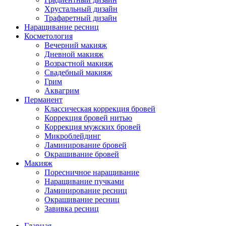
Хрустальный дизайн
Трафаретный дизайн
Наращивание ресниц
Косметология
Вечерний макияж
Дневной макияж
Возрастной макияж
Свадебный макияж
Грим
Аквагрим
Перманент
Классическая коррекция бровей
Коррекция бровей нитью
Коррекция мужских бровей
Микроблейдинг
Ламинирование бровей
Окрашивание бровей
Макияж
Поресничное наращивание
Наращивание пучками
Ламинирование ресниц
Окрашивание ресниц
Завивка ресниц
Главная