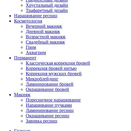
Хрустальный дизайн
Трафаретный дизайн
Наращивание ресниц
Косметология
Вечерний макияж
Дневной макияж
Возрастной макияж
Свадебный макияж
Грим
Аквагрим
Перманент
Классическая коррекция бровей
Коррекция бровей нитью
Коррекция мужских бровей
Микроблейдинг
Ламинирование бровей
Окрашивание бровей
Макияж
Поресничное наращивание
Наращивание пучками
Ламинирование ресниц
Окрашивание ресниц
Завивка ресниц
Главная