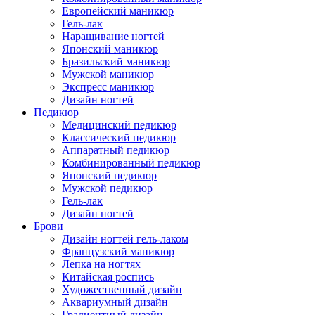
Европейский маникюр
Гель-лак
Наращивание ногтей
Японский маникюр
Бразильский маникюр
Мужской маникюр
Экспресс маникюр
Дизайн ногтей
Педикюр
Медицинский педикюр
Классический педикюр
Аппаратный педикюр
Комбинированный педикюр
Японский педикюр
Мужской педикюр
Гель-лак
Дизайн ногтей
Брови
Дизайн ногтей гель-лаком
Французский маникюр
Лепка на ногтях
Китайская роспись
Художественный дизайн
Аквариумный дизайн
Градиентный дизайн