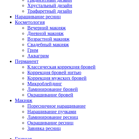
Хрустальный дизайн
Трафаретный дизайн
Наращивание ресниц
Косметология
Вечерний макияж
Дневной макияж
Возрастной макияж
Свадебный макияж
Грим
Аквагрим
Перманент
Классическая коррекция бровей
Коррекция бровей нитью
Коррекция мужских бровей
Микроблейдинг
Ламинирование бровей
Окрашивание бровей
Макияж
Поресничное наращивание
Наращивание пучками
Ламинирование ресниц
Окрашивание ресниц
Завивка ресниц
Главная