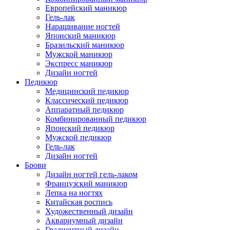
Европейский маникюр
Гель-лак
Наращивание ногтей
Японский маникюр
Бразильский маникюр
Мужской маникюр
Экспресс маникюр
Дизайн ногтей
Педикюр
Медицинский педикюр
Классический педикюр
Аппаратный педикюр
Комбинированный педикюр
Японский педикюр
Мужской педикюр
Гель-лак
Дизайн ногтей
Брови
Дизайн ногтей гель-лаком
Французский маникюр
Лепка на ногтях
Китайская роспись
Художественный дизайн
Аквариумный дизайн
Градиентный дизайн